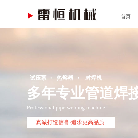
首页
·
·
试压泵
热熔器
对焊机
多年专业管道焊
Professional pipe welding machine
真诚打造信誉·追求更高品质