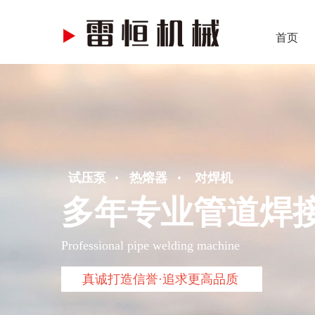
首页
·
·
试压泵
热熔器
对焊机
多年专业管道焊
Professional pipe welding machine
真诚打造信誉·追求更高品质