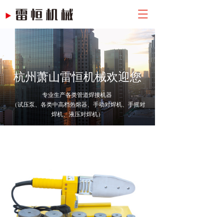
T
o
g
g
l
e
n
杭州萧山雷恒机械欢迎您
a
v
专业生产各类管道焊接机器 
i
 （试压泵、各类中高档热熔器、手动对焊机、手摇对
g
焊机、液压对焊机）
a
t
i
o
n